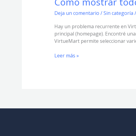
Como mostrar todo
mostrar
Deja un comentario
/
Sin categoría
todos
los
Hay un problema recurrente en Virtu
productos
principal (homepage). Encontré una 
en
VirtueMart permite seleccionar vari
VirtueMart
Leer más »