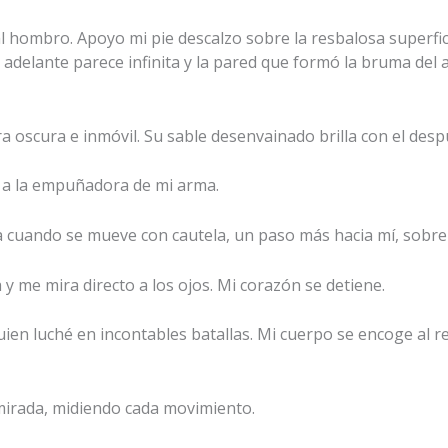
al hombro. Apoyo mi pie descalzo sobre la resbalosa superfic
ia adelante parece infinita y la pared que formó la bruma de
a oscura e inmóvil. Su sable desenvainado brilla con el despu
 a la empuñadora de mi arma.
a cuando se mueve con cautela, un paso más hacia mí, sobre
y me mira directo a los ojos. Mi corazón se detiene.
ien luché en incontables batallas. Mi cuerpo se encoge al re
 mirada, midiendo cada movimiento.